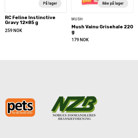
På lager
Ikke på lager
RC Feline Instinctive
MUSH
Gravy 12×85 g
Mush Vainu Grisehale 220
259
NOK
g
179
NOK