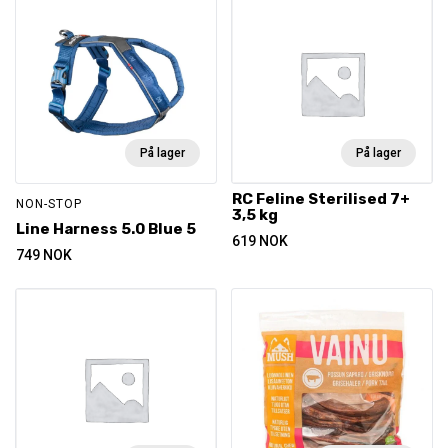
På lager
På lager
RC Feline Sterilised 7+
NON-STOP
3,5 kg
Line Harness 5.0 Blue 5
619
NOK
749
NOK