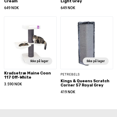
Cream
Light Grey
649
NOK
649
NOK
Ikke på lager
Ikke på lager
Kradsetræ Maine Coon
PETREBELS
117 Off-White
Kings & Queens Scratch
3.590
NOK
Corner 57 Royal Grey
419
NOK