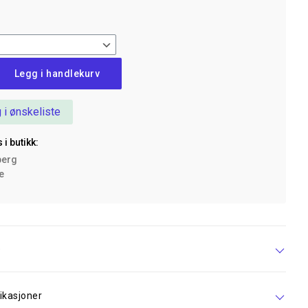
Legg i handlekurv
 i ønskeliste
 i butikk:
berg
ke
e
ikasjoner