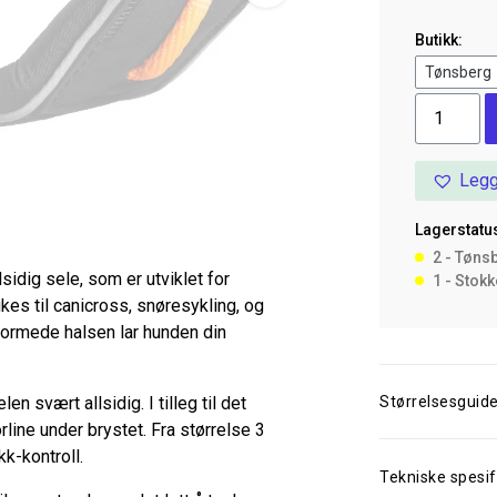
Butikk:
Line
Harness
5.0
Legg
Blue
6
Lagerstatus
antall
2 - Tøns
idig sele, som er utviklet for
1 - Stok
es til canicross, snøresykling, og
formede halsen lar hunden din
n svært allsidig. I tilleg til det
Størrelsesguid
rline under brystet. Fra størrelse 3
kk-kontroll.
Tekniske spesif