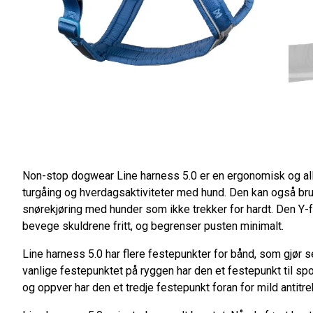
Non-stop dogwear Line harness 5.0 er en ergonomisk og alls
turgåing og hverdagsaktiviteter med hund. Den kan også bruk
snørekjøring med hunder som ikke trekker for hardt. Den Y-
bevege skuldrene fritt, og begrenser pusten minimalt.
Line harness 5.0 har flere festepunkter for bånd, som gjør sele
vanlige festepunktet på ryggen har den et festepunkt til spo
og oppver har den et tredje festepunkt foran for mild antitre