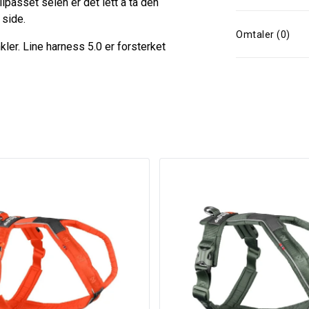
ilpasset selen er det lett å ta den
 side.
Omtaler (0)
kler. Line harness 5.0 er forsterket