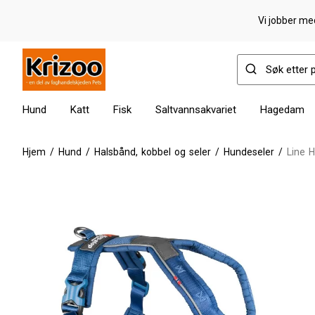
Vi jobber med
Hund
Katt
Fisk
Saltvannsakvariet
Hagedam
Hjem
/
Hund
/
Halsbånd, kobbel og seler
/
Hundeseler
/
Line H