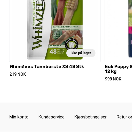
Ikke på lager
WhimZees Tannbørste XS 48 Stk
Euk Puppy 
12 kg
219
NOK
999
NOK
Min konto
Kundeservice
Kjøpsbetingelser
Retur o