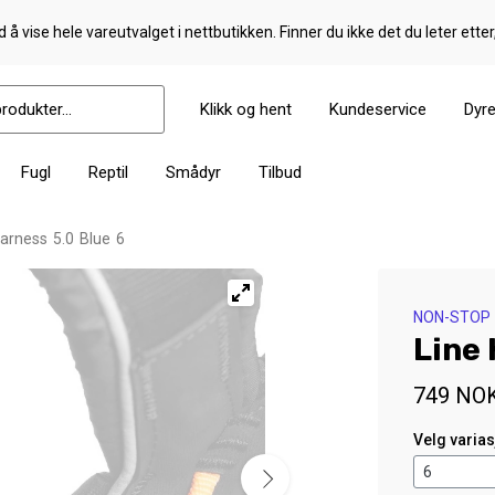
 å vise hele vareutvalget i nettbutikken. Finner du ikke det du leter etter
Klikk og hent
Kundeservice
Dyr
Fugl
Reptil
Smådyr
Tilbud
arness 5.0 Blue 6
NON-STOP
Line 
749
NO
Velg varia