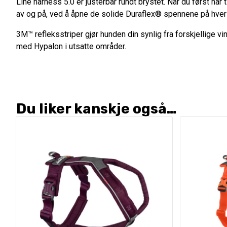
Line harness 5.0 er justerbar rundt brystet. Når du først har t
av og på, ved å åpne de solide Duraflex® spennene på hver
3M™ refleksstriper gjør hunden din synlig fra forskjellige vin
med Hypalon i utsatte områder.
Du liker kanskje også…