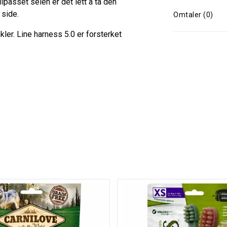
ilpasset selen er det lett å ta den
 side.
Omtaler (0)
kler. Line harness 5.0 er forsterket