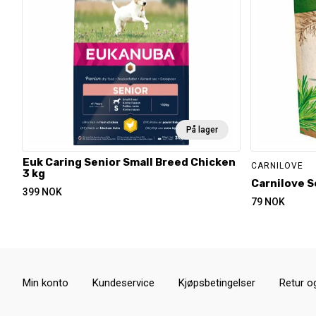
På lager
Euk Caring Senior Small Breed Chicken
CARNILOVE
3 kg
Carnilove 
399
NOK
79
NOK
Min konto
Kundeservice
Kjøpsbetingelser
Retur o