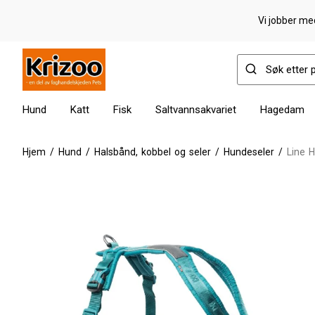
Vi jobber med
Hund
Katt
Fisk
Saltvannsakvariet
Hagedam
Hjem
/
Hund
/
Halsbånd, kobbel og seler
/
Hundeseler
/
Line H