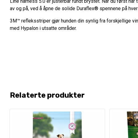
Line harness 5.0 er justerbar rundt brystet. Når du først har t
av og på, ved å åpne de solide Duraflex® spennene på hver
3M™ refleksstriper gjør hunden din synlig fra forskjellige vin
med Hypalon i utsatte områder.
Relaterte produkter