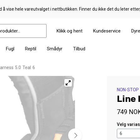
 å vise hele vareutvalget i nettbutikken. Finner du ikke det du leter etter
Klikk og hent
Kundeservice
Dyr
Fugl
Reptil
Smådyr
Tilbud
arness 5.0 Teal 6
NON-STOP
Line 
749
NO
Velg varia