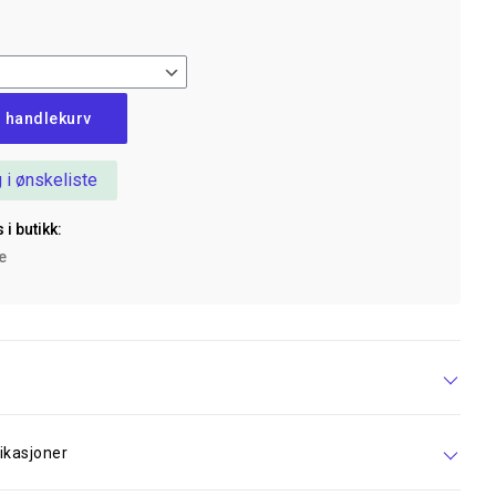
i handlekurv
 i ønskeliste
 i butikk:
ke
e
ikasjoner