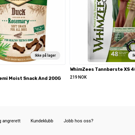
Ikke på lager
I
WhimZees Tannbørste XS 4
219
NOK
Semi Moist Snack And 200G
g angrerett
Kundeklubb
Jobb hos oss?