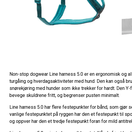
Non-stop dogwear Line harness 5.0 er en ergonomisk og alls
turgåing og hverdagsaktiviteter med hund. Den kan også bruk
snørekjøring med hunder som ikke trekker for hardt. Den Y-
bevege skuldrene fritt, og begrenser pusten minimalt.
Line harness 5.0 har flere festepunkter for bånd, som gjør sele
vanlige festepunktet på ryggen har den et festepunkt til spo
og oppver har den et tredje festepunkt foran for mild antitre