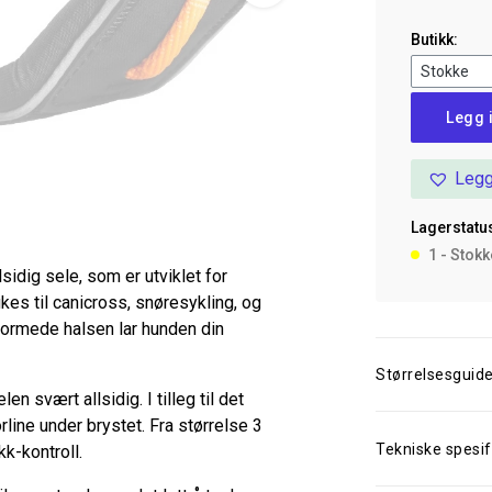
Butikk:
Line
Legg 
Harness
5.0
Legg
Teal
6
Lagerstatus
antall
1 - Stok
idig sele, som er utviklet for
es til canicross, snøresykling, og
formede halsen lar hunden din
Størrelsesguid
n svært allsidig. I tilleg til det
rline under brystet. Fra størrelse 3
Tekniske spesif
kk-kontroll.