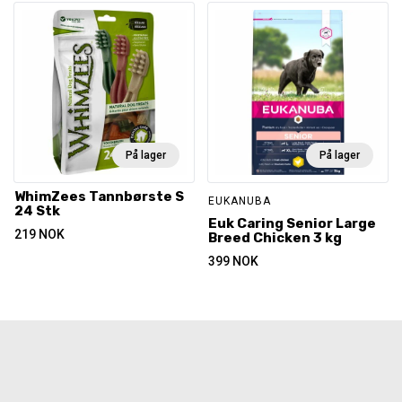
På lager
På lager
WhimZees Tannbørste S
EUKANUBA
24 Stk
Euk Caring Senior Large
219
NOK
Breed Chicken 3 kg
399
NOK