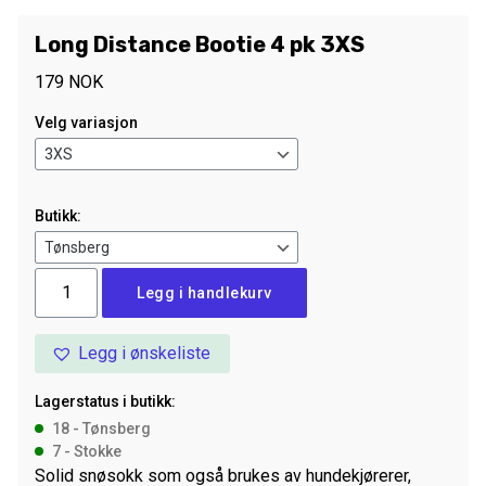
Long Distance Bootie 4 pk 3XS
179
NOK
Velg variasjon
Butikk:
Long
Legg i handlekurv
Distance
Bootie
Legg i ønskeliste
4
pk
Lagerstatus i butikk:
3XS
18 - Tønsberg
antall
7 - Stokke
Solid snøsokk som også brukes av hundekjørerer,