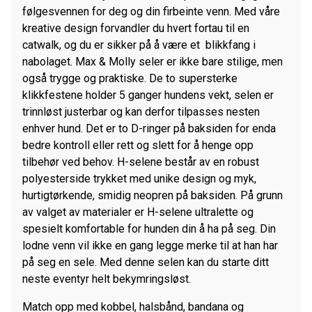
følgesvennen for deg og din firbeinte venn. Med våre
kreative design forvandler du hvert fortau til en
catwalk, og du er sikker på å være et blikkfang i
nabolaget. Max & Molly seler er ikke bare stilige, men
også trygge og praktiske. De to supersterke
klikkfestene holder 5 ganger hundens vekt, selen er
trinnløst justerbar og kan derfor tilpasses nesten
enhver hund. Det er to D-ringer på baksiden for enda
bedre kontroll eller rett og slett for å henge opp
tilbehør ved behov. H-selene består av en robust
polyesterside trykket med unike design og myk,
hurtigtørkende, smidig neopren på baksiden. På grunn
av valget av materialer er H-selene ultralette og
spesielt komfortable for hunden din å ha på seg. Din
lodne venn vil ikke en gang legge merke til at han har
på seg en sele. Med denne selen kan du starte ditt
neste eventyr helt bekymringsløst.
Match opp med kobbel, halsbånd, bandana og