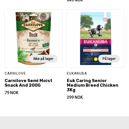
649
NOK
Ikke på lager
På lager
CARNILOVE
EUKANUBA
Carnilove Semi Moist
Euk Caring Senior
Snack And 200G
Medium Breed Chicken
3Kg
79
NOK
399
NOK