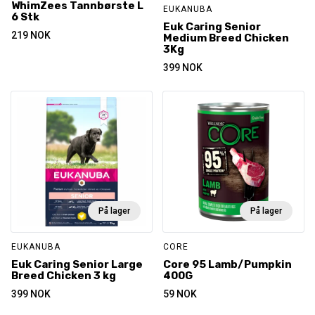
WhimZees Tannbørste L
EUKANUBA
6 Stk
Euk Caring Senior
219
NOK
Medium Breed Chicken
3Kg
399
NOK
På lager
På lager
EUKANUBA
CORE
Euk Caring Senior Large
Core 95 Lamb/Pumpkin
Breed Chicken 3 kg
400G
399
NOK
59
NOK