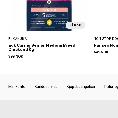
På lager
EUKANUBA
NON-STOP D
Euk Caring Senior Medium Breed
Nansen Nom
Chicken 3Kg
649
NOK
399
NOK
Min konto
Kundeservice
Kjøpsbetingelser
Retur o