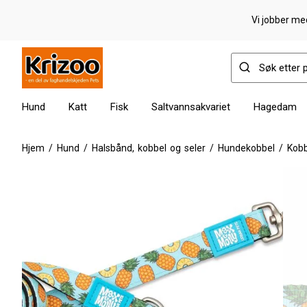
Vi jobber med
Hund
Katt
Fisk
Saltvannsakvariet
Hagedam
Hjem
/
Hund
/
Halsbånd, kobbel og seler
/
Hundekobbel
/
Kobb