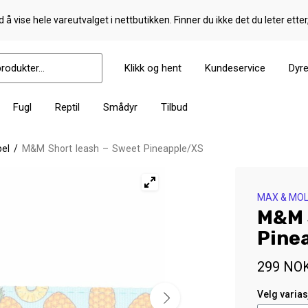
 å vise hele vareutvalget i nettbutikken. Finner du ikke det du leter etter
Klikk og hent
Kundeservice
Dyr
Fugl
Reptil
Smådyr
Tilbud
el
/
M&M Short leash – Sweet Pineapple/XS
MAX & MOL
M&M 
Pine
299
NO
Velg varia