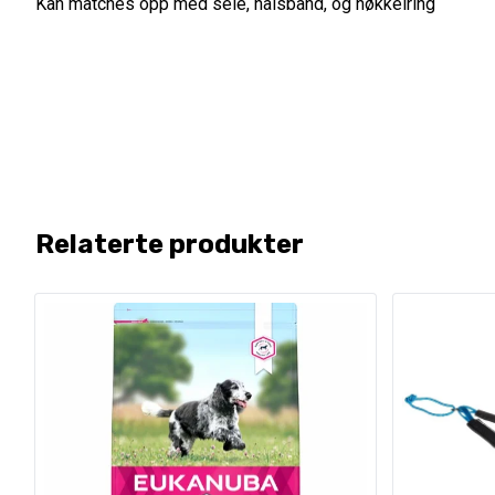
Kan matches opp med sele, halsbånd, og nøkkelring
Relaterte produkter