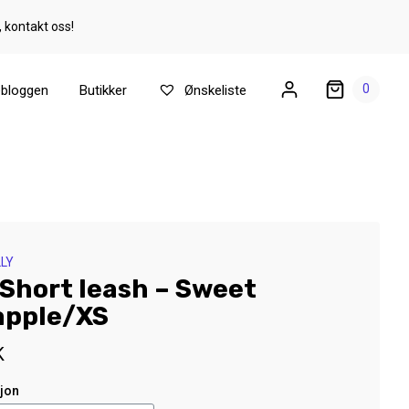
, kontakt oss!
0
ebloggen
Butikker
Ønskeliste
LY
Short leash – Sweet
apple/XS
K
sjon