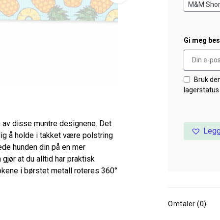
Gi meg besk
Bruk de
lagerstatus
en av disse muntre designene. Det
Legg
g å holde i takket være polstring
lede hunden din på en mer
jør at du alltid har praktisk
rokene i børstet metall roteres 360°
Omtaler (0)