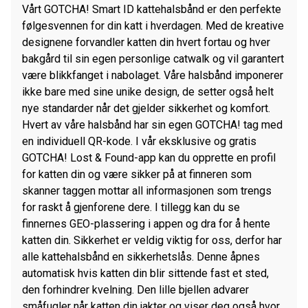
Vårt GOTCHA! Smart ID kattehalsbånd er den perfekte
følgesvennen for din katt i hverdagen. Med de kreative
designene forvandler katten din hvert fortau og hver
bakgård til sin egen personlige catwalk og vil garantert
være blikkfanget i nabolaget. Våre halsbånd imponerer
ikke bare med sine unike design, de setter også helt
nye standarder når det gjelder sikkerhet og komfort.
Hvert av våre halsbånd har sin egen GOTCHA! tag med
en individuell QR-kode. I vår eksklusive og gratis
GOTCHA! Lost & Found-app kan du opprette en profil
for katten din og være sikker på at finneren som
skanner taggen mottar all informasjonen som trengs
for raskt å gjenforene dere. I tillegg kan du se
finnernes GEO-plassering i appen og dra for å hente
katten din. Sikkerhet er veldig viktig for oss, derfor har
alle kattehalsbånd en sikkerhetslås. Denne åpnes
automatisk hvis katten din blir sittende fast et sted,
den forhindrer kvelning. Den lille bjellen advarer
småfugler når katten din jakter og viser deg også hvor