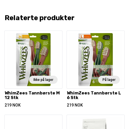
Relaterte produkter
Ikke på lager
På lager
WhimZees Tannbørste M
WhimZees Tannbørste L
12 Stk
6 Stk
219
NOK
219
NOK