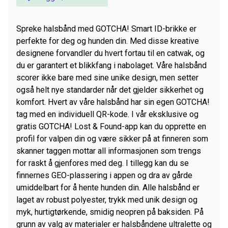
Spreke halsbånd med GOTCHA! Smart ID-brikke er
perfekte for deg og hunden din. Med disse kreative
designene forvandler du hvert fortau til en catwak, og
du er garantert et blikkfang i nabolaget. Våre halsbånd
scorer ikke bare med sine unike design, men setter
også helt nye standarder når det gjelder sikkerhet og
komfort. Hvert av våre halsbånd har sin egen GOTCHA!
tag med en individuell QR-kode. I vår eksklusive og
gratis GOTCHA! Lost & Found-app kan du opprette en
profil for valpen din og være sikker på at finneren som
skanner taggen mottar all informasjonen som trengs
for raskt å gjenfores med deg. I tillegg kan du se
finnernes GEO-plassering i appen og dra av gårde
umiddelbart for å hente hunden din. Alle halsbånd er
laget av robust polyester, trykk med unik design og
myk, hurtigtørkende, smidig neopren på baksiden. På
grunn av valg av materialer er halsbåndene ultralette og