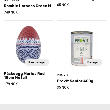
65
NOK
Ramble Harness Green M
749
NOK
Ikke på lager
På lager
Påskeegg Marius Rød
PROVIT
18cm Metall
Provit Senior 400g
179
NOK
35
NOK