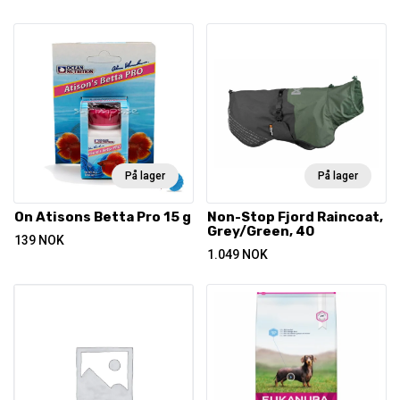
På lager
På lager
On Atisons Betta Pro 15 g
Non-Stop Fjord Raincoat,
Grey/Green, 40
139
NOK
1.049
NOK