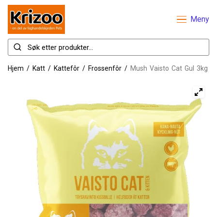
Meny
Hjem
/
Katt
/
Kattefôr
/
Frossenfôr
/
Mush Vaisto Cat Gul 3kg