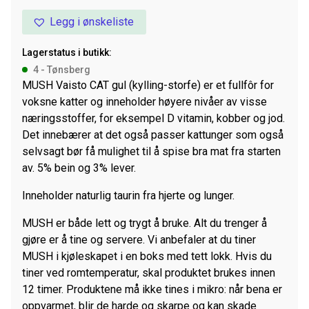
Cat
Legg i ønskeliste
Gul
3kg
Lagerstatus i butikk:
antall
4 - Tønsberg
MUSH Vaisto CAT gul (kylling-storfe) er et fullfôr for
voksne katter og inneholder høyere nivåer av visse
næringsstoffer, for eksempel D vitamin, kobber og jod.
Det innebærer at det også passer kattunger som også
selvsagt bør få mulighet til å spise bra mat fra starten
av. 5% bein og 3% lever.
Inneholder naturlig taurin fra hjerte og lunger.
MUSH er både lett og trygt å bruke. Alt du trenger å
gjøre er å tine og servere. Vi anbefaler at du tiner
MUSH i kjøleskapet i en boks med tett lokk. Hvis du
tiner ved romtemperatur, skal produktet brukes innen
12 timer. Produktene må ikke tines i mikro: når bena er
oppvarmet, blir de harde og skarpe og kan skade