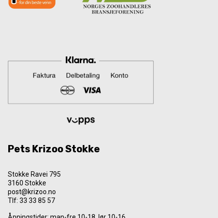
Pets Krizoo Stokke
Stokke Ravei 795
3160 Stokke
post@krizoo.no
Tlf:
33 33 85 57
Åpningstider: man-fre 10-18, lør 10-16