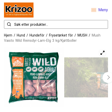
Meny
Hjem
/
Hund
/
Hundefôr
/
Frysetørket fôr
/
MUSH
/
Mush
Vaisto Wild Reinsdyr-Lam-Elg 3 kg/Kjøttboller