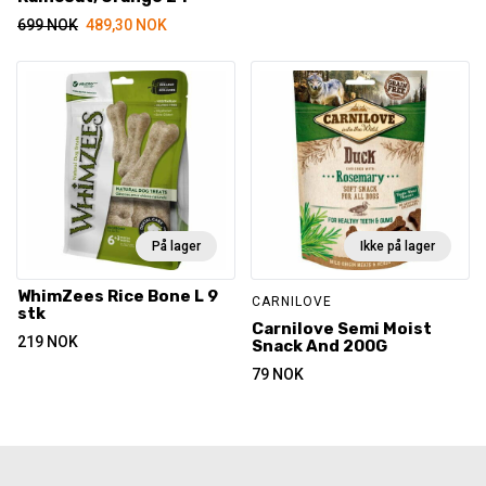
699
NOK
489,30
NOK
På lager
Ikke på lager
WhimZees Rice Bone L 9
CARNILOVE
stk
Carnilove Semi Moist
219
NOK
Snack And 200G
79
NOK