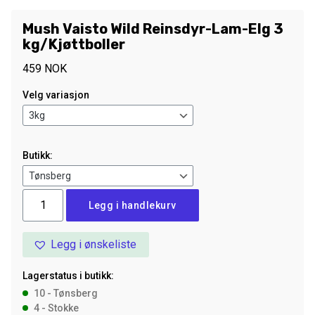
Mush Vaisto Wild Reinsdyr-Lam-Elg 3
kg/Kjøttboller
459
NOK
Velg variasjon
Butikk:
Mush
Legg i handlekurv
Vaisto
Wild
Legg i ønskeliste
Reinsdyr-
Lam-
Lagerstatus i butikk:
Elg
10 - Tønsberg
3
4 - Stokke
kg/Kjøttboller