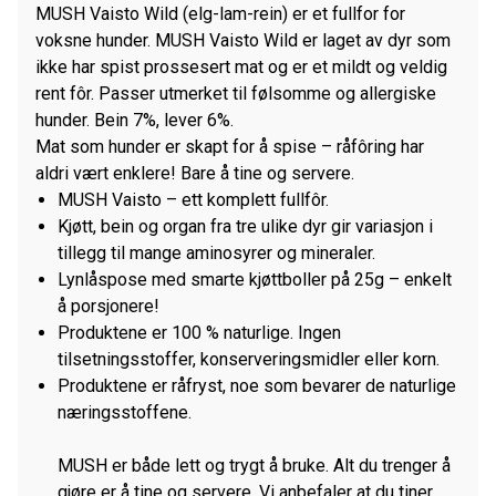
MUSH Vaisto Wild (elg-lam-rein) er et fullfor for
antall
voksne hunder. MUSH Vaisto Wild er laget av dyr som
ikke har spist prossesert mat og er et mildt og veldig
rent fôr. Passer utmerket til følsomme og allergiske
hunder. Bein 7%, lever 6%.
Mat som hunder er skapt for å spise – råfôring har
aldri vært enklere! Bare å tine og servere.
MUSH Vaisto – ett komplett fullfôr.
Kjøtt, bein og organ fra tre ulike dyr gir
variasjon i
tillegg til mange aminosyrer og mineraler.
Lynlåspose med smarte kjøttboller på 25g – enkelt
å porsjonere!
Produktene er 100 % naturlige. Ingen
tilsetningsstoffer, konserveringsmidler eller korn.
Produktene er råfryst, noe som bevarer de naturlige
næringsstoffene.
MUSH er både lett og trygt å bruke. Alt du trenger å
gjøre er å tine og servere. Vi anbefaler at du tiner