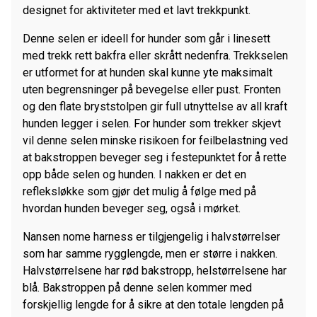
designet for aktiviteter med et lavt trekkpunkt.
Denne selen er ideell for hunder som går i linesett
med trekk rett bakfra eller skrått nedenfra. Trekkselen
er utformet for at hunden skal kunne yte maksimalt
uten begrensninger på bevegelse eller pust. Fronten
og den flate bryststolpen gir full utnyttelse av all kraft
hunden legger i selen. For hunder som trekker skjevt
vil denne selen minske risikoen for feilbelastning ved
at bakstroppen beveger seg i festepunktet for å rette
opp både selen og hunden. I nakken er det en
refleksløkke som gjør det mulig å følge med på
hvordan hunden beveger seg, også i mørket.
Nansen nome harness er tilgjengelig i halvstørrelser
som har samme rygglengde, men er større i nakken.
Halvstørrelsene har rød bakstropp, helstørrelsene har
blå. Bakstroppen på denne selen kommer med
forskjellig lengde for å sikre at den totale lengden på