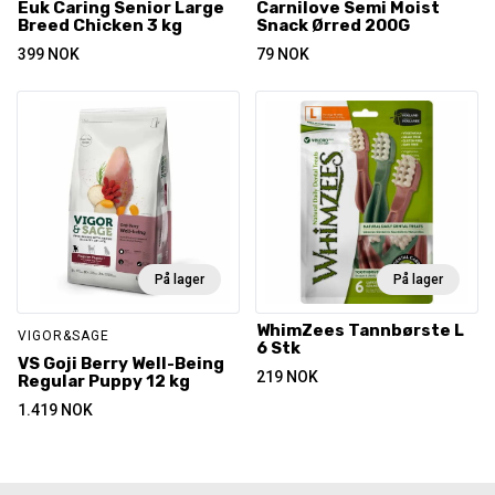
Euk Caring Senior Large
Carnilove Semi Moist
Breed Chicken 3 kg
Snack Ørred 200G
399
NOK
79
NOK
På lager
På lager
WhimZees Tannbørste L
VIGOR&SAGE
6 Stk
VS Goji Berry Well-Being
219
NOK
Regular Puppy 12 kg
1.419
NOK