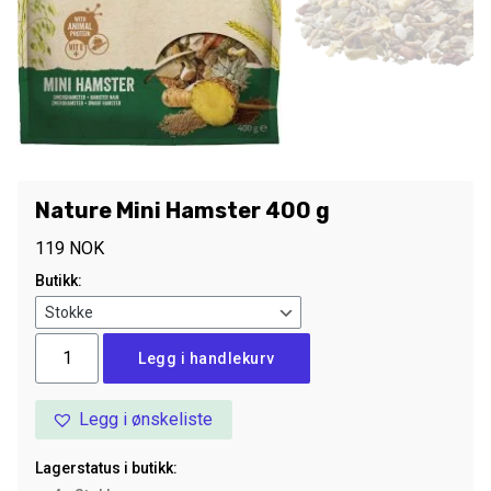
Nature Mini Hamster 400 g
119
NOK
Butikk:
Nature
Legg i handlekurv
Mini
Hamster
Legg i ønskeliste
400
g
Lagerstatus i butikk:
antall