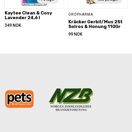
Kaytee Clean & Cosy
OROPHARMA
Lavender 24,6 l
Kräcker Gerbil/Mus 2St
349
NOK
Solros & Honung 110Gr
99
NOK