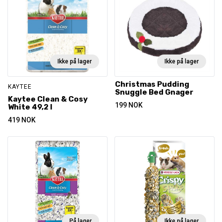
Ikke på lager
Ikke på lager
Christmas Pudding
KAYTEE
Snuggle Bed Gnager
Kaytee Clean & Cosy
199
NOK
White 49,2 l
419
NOK
På lager
Ikke på lager