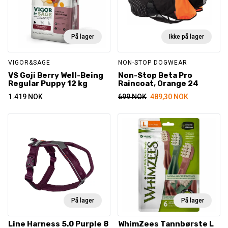
På lager
Ikke på lager
VIGOR&SAGE
NON-STOP DOGWEAR
VS Goji Berry Well-Being
Non-Stop Beta Pro
Regular Puppy 12 kg
Raincoat, Orange 24
1.419
NOK
699
NOK
489,30
NOK
På lager
På lager
Line Harness 5.0 Purple 8
WhimZees Tannbørste L