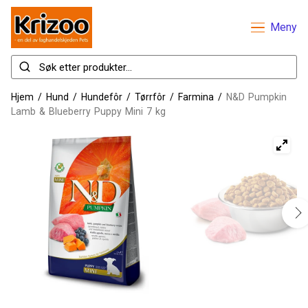
Meny
Hjem
/
Hund
/
Hundefôr
/
Tørrfôr
/
Farmina
/
N&D Pumpkin
Lamb & Blueberry Puppy Mini 7 kg