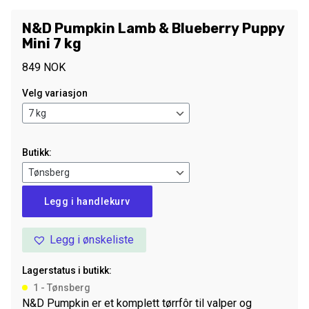
N&D Pumpkin Lamb & Blueberry Puppy
Mini 7 kg
849
NOK
Velg variasjon
Butikk:
N&D
Legg i handlekurv
Pumpkin
Lamb
Legg i ønskeliste
&
Blueberry
Lagerstatus i butikk:
Puppy
1 - Tønsberg
Mini
N&D Pumpkin er et komplett tørrfôr til valper og
7