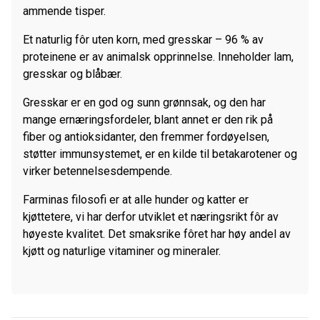
ammende tisper.
kg
antall
Et naturlig fôr uten korn, med gresskar – 96 % av
proteinene er av animalsk opprinnelse. Inneholder lam,
gresskar og blåbær.
Gresskar er en god og sunn grønnsak, og den har
mange ernæringsfordeler, blant annet er den rik på
fiber og antioksidanter, den fremmer fordøyelsen,
støtter immunsystemet, er en kilde til betakarotener og
virker betennelsesdempende.
Farminas filosofi er at alle hunder og katter er
kjøttetere, vi har derfor utviklet et næringsrikt fôr av
høyeste kvalitet. Det smaksrike fôret har høy andel av
kjøtt og naturlige vitaminer og mineraler.