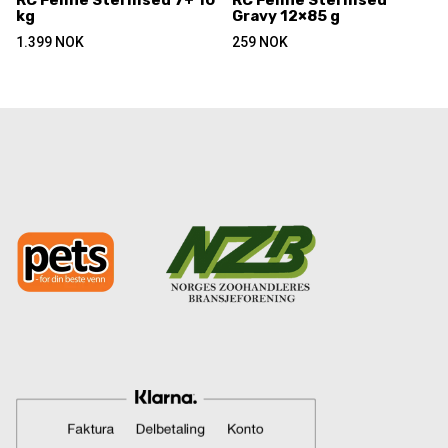
RC Feline Sterilised 7+ 10
RC Feline Sterilised
kg
Gravy 12×85 g
1.399
NOK
259
NOK