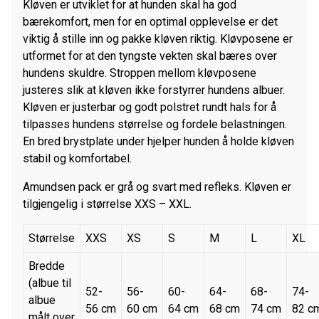
Kløven er utviklet for at hunden skal ha god
bærekomfort, men for en optimal opplevelse er det
viktig å stille inn og pakke kløven riktig. Kløvposene er
utformet for at den tyngste vekten skal bæres over
hundens skuldre. Stroppen mellom kløvposene
justeres slik at kløven ikke forstyrrer hundens albuer.
Kløven er justerbar og godt polstret rundt hals for å
tilpasses hundens størrelse og fordele belastningen.
En bred brystplate under hjelper hunden å holde kløven
stabil og komfortabel.
Amundsen pack er grå og svart med refleks. Kløven er
tilgjengelig i størrelse XXS – XXL.
Størrelse
XXS
XS
S
M
L
XL
Bredde
(albue til
52-
56-
60-
64-
68-
74-
albue
56 cm
60 cm
64 cm
68 cm
74 cm
82 c
målt over