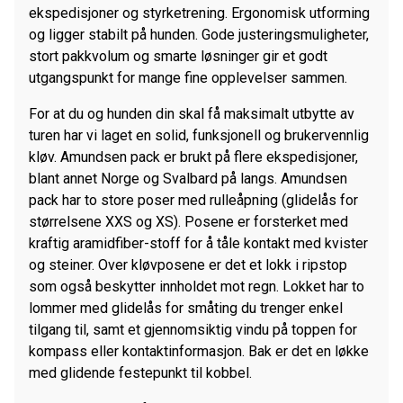
ekspedisjoner og styrketrening. Ergonomisk utforming
og ligger stabilt på hunden. Gode justeringsmuligheter,
stort pakkvolum og smarte løsninger gir et godt
utgangspunkt for mange fine opplevelser sammen.
For at du og hunden din skal få maksimalt utbytte av
turen har vi laget en solid, funksjonell og brukervennlig
kløv. Amundsen pack er brukt på flere ekspedisjoner,
blant annet Norge og Svalbard på langs. Amundsen
pack har to store poser med rulleåpning (glidelås for
størrelsene XXS og XS). Posene er forsterket med
kraftig aramidfiber-stoff for å tåle kontakt med kvister
og steiner. Over kløvposene er det et lokk i ripstop
som også beskytter innholdet mot regn. Lokket har to
lommer med glidelås for småting du trenger enkel
tilgang til, samt et gjennomsiktig vindu på toppen for
kompass eller kontaktinformasjon. Bak er det en løkke
med glidende festepunkt til kobbel.