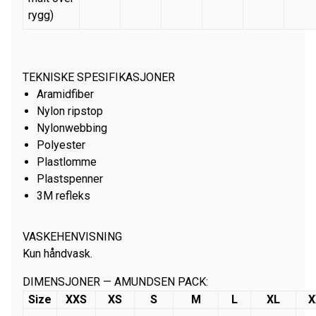
rygg)
TEKNISKE SPESIFIKASJONER
Aramidfiber
Nylon ripstop
Nylonwebbing
Polyester
Plastlomme
Plastspenner
3M refleks
VASKEHENVISNING
Kun håndvask.
DIMENSJONER — AMUNDSEN PACK:
Size
XXS
XS
S
M
L
XL
X