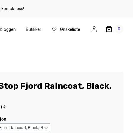
, kontakt oss!
0
ebloggen
Butikker
Ønskeliste
top Fjord Raincoat, Black,
OK
sjon