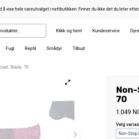
 å vise hele vareutvalget i nettbutikken. Finner du ikke det du leter etter
Klikk og hent
Kundeservice
Dyr
Fugl
Reptil
Smådyr
Tilbud
coat, Black, 70
Non-S
70
1.049
N
Velg varia