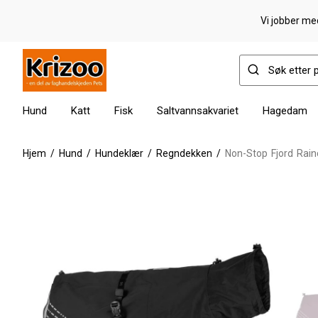
Vi jobber med
Hund
Katt
Fisk
Saltvannsakvariet
Hagedam
Hjem
/
Hund
/
Hundeklær
/
Regndekken
/
Non-Stop Fjord Rain