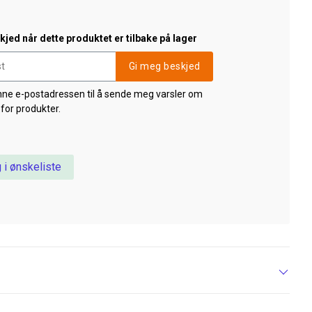
jed når dette produktet er tilbake på lager
Gi meg beskjed
nne e-postadressen til å sende meg varsler om
 for produkter.
 i ønskeliste