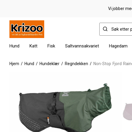
Vi jobber med
Hund
Katt
Fisk
Saltvannsakvariet
Hagedam
Hjem
/
Hund
/
Hundeklær
/
Regndekken
/
Non-Stop Fjord Rain