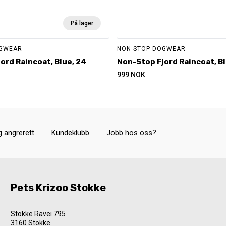
På lager
OGWEAR
NON-STOP DOGWEAR
ord Raincoat, Blue, 24
Non-Stop Fjord Raincoat, Bl
999
NOK
g angrerett
Kundeklubb
Jobb hos oss?
Pets Krizoo Stokke
Stokke Ravei 795
3160 Stokke