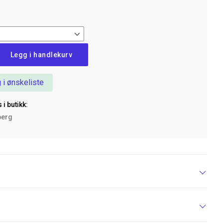
Legg i handlekurv
 i ønskeliste
n,
 i butikk:
berg