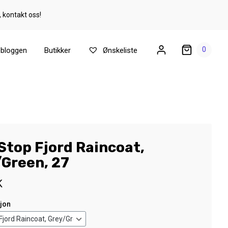
, kontakt oss!
0
ebloggen
Butikker
Ønskeliste
Stop Fjord Raincoat,
/Green, 27
K
sjon