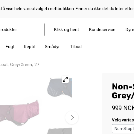
 å vise hele vareutvalget i nettbutikken. Finner du ikke det du leter etter
Klikk og hent
Kundeservice
Dyr
Fugl
Reptil
Smådyr
Tilbud
coat, Grey/Green, 27
Non-
Grey
999
NO
Velg varia