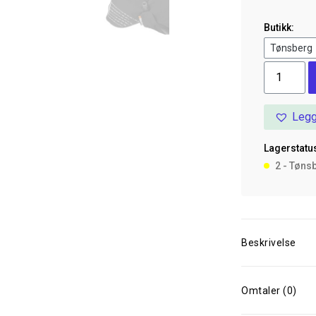
Butikk:
Non-
Stop
Fjord
Legg
Raincoat,
Grey/Gree
Lagerstatus
27
2 - Tøns
antall
Beskrivelse
Omtaler (0)