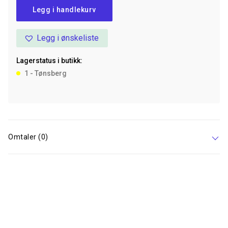
Non-
Legg i handlekurv
Stop
Line
Legg i ønskeliste
Harness
5.0
Lagerstatus i butikk:
Rp
1 - Tønsberg
Ltd,
Purple/Pink,
1
antall
Omtaler (0)