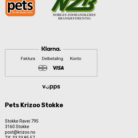
Pets Krizoo Stokke
Stokke Ravei 795
3160 Stokke
post@krizoo.no
Tlf:
33 33 85 57