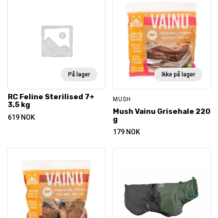
På lager
Ikke på lager
RC Feline Sterilised 7+
MUSH
3,5 kg
Mush Vainu Grisehale 220
619
NOK
g
179
NOK