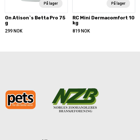
På lager
På lager
On Atison`s Betta Pro 75
RC Mini Dermacomfort 10
g
kg
299
NOK
819
NOK