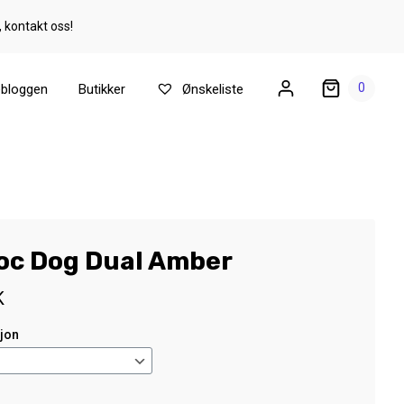
, kontakt oss!
0
ebloggen
Butikker
Ønskeliste
loc Dog Dual Amber
K
sjon