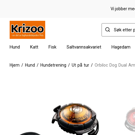
Vi jobber med
Hund
Katt
Fisk
Saltvannsakvariet
Hagedam
Hjem
/
Hund
/
Hundetrening
/
Ut på tur
/
Orbiloc Dog Dual A