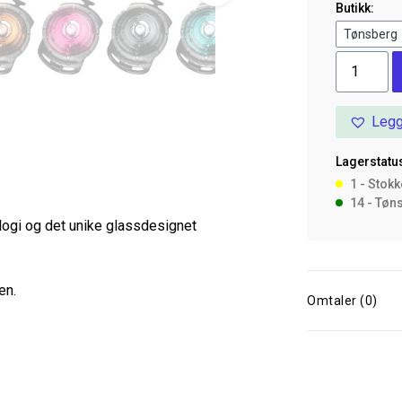
Butikk:
Orbiloc
Dog
Dual
Legg
Amber
antall
Lagerstatus
1 - Stok
14 - Tøn
logi og det unike glassdesignet
en.
Omtaler (0)