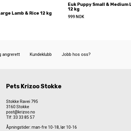
Euk Puppy Small & Medium 
12 kg
arge Lamb & Rice 12 kg
999
NOK
g angrerett
Kundeklubb
Jobb hos oss?
Pets Krizoo Stokke
Stokke Ravei 795
3160 Stokke
post@krizoo.no
Tlf:
33 33 85 57
Åpningstider: man-fre 10-18, lør 10-16