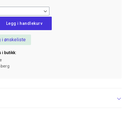
Legg i handlekurv
 i ønskeliste
 i butikk:
ke
sberg