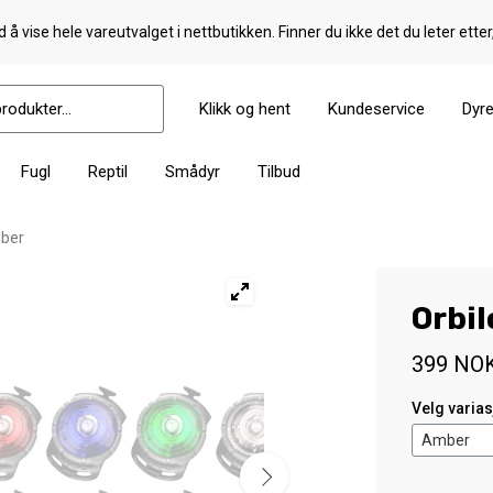
 å vise hele vareutvalget i nettbutikken. Finner du ikke det du leter etter
Klikk og hent
Kundeservice
Dyr
Fugl
Reptil
Smådyr
Tilbud
mber
Orbi
399
NO
Velg varia