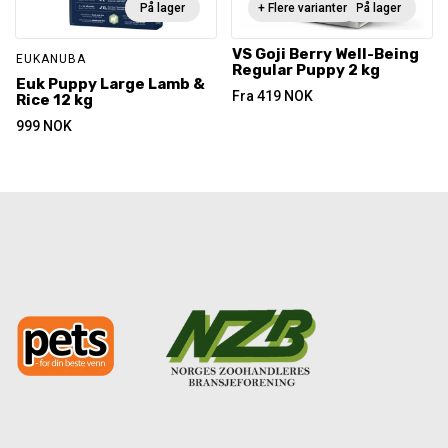
På lager
+ Flere varianter
På lager
VS Goji Berry Well-Being
EUKANUBA
Regular Puppy 2 kg
Euk Puppy Large Lamb &
Fra
419
NOK
Rice 12 kg
999
NOK