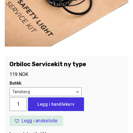
Orbiloc Servicekit ny type
119
NOK
Butikk:
Orbiloc
Legg i handlekurv
Servicekit
ny
Legg i ønskeliste
type
antall