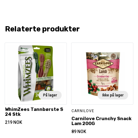
Relaterte produkter
På lager
Ikke på lager
WhimZees Tannbørste S
CARNILOVE
24 Stk
Carnilove Crunchy Snack
219
NOK
Lam 200G
89
NOK