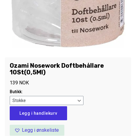
Ozami Nosework Doftbehållare
10St(0,5Ml)
139
NOK
Butikk:
Ozami
Legg i handlekurv
Nosework
Doftbehållare
Legg i ønskeliste
10St(0,5Ml)