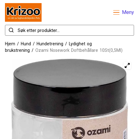
Meny
Hjem
/
Hund
/
Hundetrening
/
Lydighet og
brukstrening
/
Ozami Nosework Doftbehållare 10St(0,5Ml)