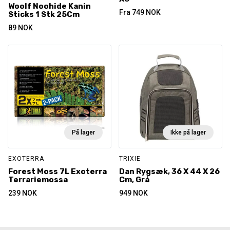
Woolf Noohide Kanin
Fra
749
NOK
Sticks 1 Stk 25Cm
89
NOK
På lager
Ikke på lager
EXOTERRA
TRIXIE
Forest Moss 7L Exoterra
Dan Rygsæk, 36 X 44 X 26
Terrariemossa
Cm, Grå
239
NOK
949
NOK