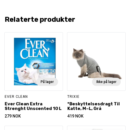
Relaterte produkter
På lager
Ikke på lager
EVER CLEAN
TRIXIE
Ever Clean Extra
*Beskyttelsesdragt Til
Strenght Unscented 10 L
Katte, M–L, Grå
279
NOK
419
NOK