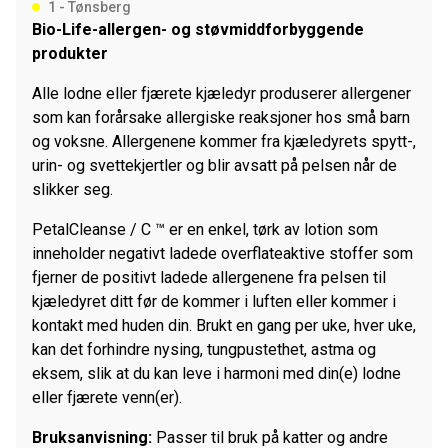
1 - Tønsberg
Bio-Life-allergen- og støvmiddforbyggende
produkter
Alle lodne eller fjærete kjæledyr produserer allergener
som kan forårsake allergiske reaksjoner hos små barn
og voksne. Allergenene kommer fra kjæledyrets spytt-,
urin- og svettekjertler og blir avsatt på pelsen når de
slikker seg.
PetalCleanse / C ™ er en enkel, tørk av lotion som
inneholder negativt ladede overflateaktive stoffer som
fjerner de positivt ladede allergenene fra pelsen til
kjæledyret ditt før de kommer i luften eller kommer i
kontakt med huden din. Brukt en gang per uke, hver uke,
kan det forhindre nysing, tungpustethet, astma og
eksem, slik at du kan leve i harmoni med din(e) lodne
eller fjærete venn(er).
Bruksanvisning:
Passer til bruk på katter og andre