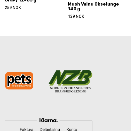
Gravy 12×85 g
Mush Vainu Okselunge
259
NOK
140 g
139
NOK