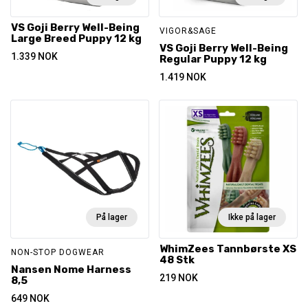
VS Goji Berry Well-Being
VIGOR&SAGE
Large Breed Puppy 12 kg
VS Goji Berry Well-Being
1.339
NOK
Regular Puppy 12 kg
1.419
NOK
På lager
Ikke på lager
WhimZees Tannbørste XS
NON-STOP DOGWEAR
48 Stk
Nansen Nome Harness
219
NOK
8,5
649
NOK