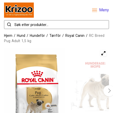
Meny
Hjem
/
Hund
/
Hundefôr
/
Tørrfôr
/
Royal Canin
/
RC Breed
Pug Adult 1,5 kg