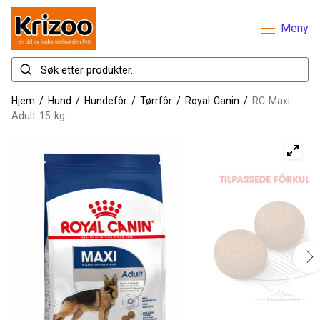
Meny
Hjem
/
Hund
/
Hundefôr
/
Tørrfôr
/
Royal Canin
/
RC Maxi
Adult 15 kg