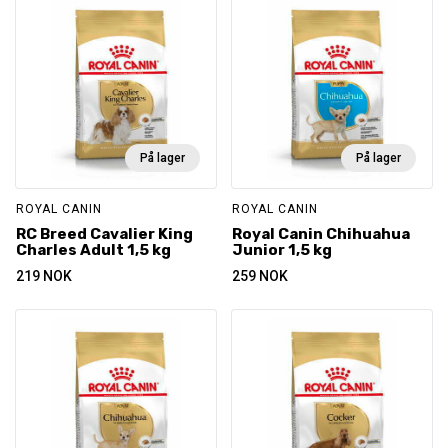
På lager
På lager
ROYAL CANIN
ROYAL CANIN
RC Breed Cavalier King
Royal Canin Chihuahua
Charles Adult 1,5 kg
Junior 1,5 kg
219
NOK
259
NOK