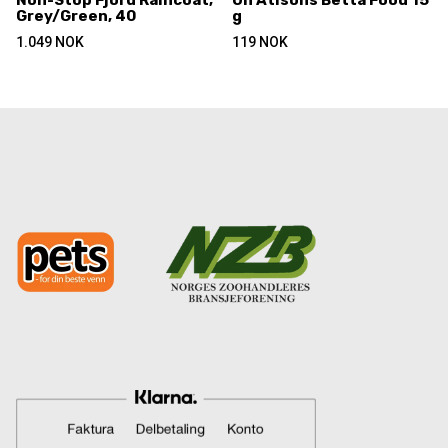
Non-Stop Fjord Raincoat,
On Atisons Betta Food 15
Grey/Green, 40
g
1.049
NOK
119
NOK