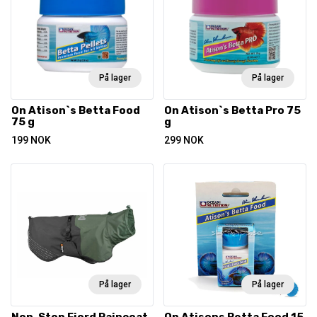
På lager
På lager
On Atison`s Betta Food
On Atison`s Betta Pro 75
75 g
g
199
NOK
299
NOK
På lager
På lager