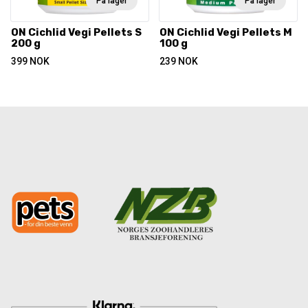
På lager
På lager
ON Cichlid Vegi Pellets S
ON Cichlid Vegi Pellets M
200 g
100 g
399
NOK
239
NOK