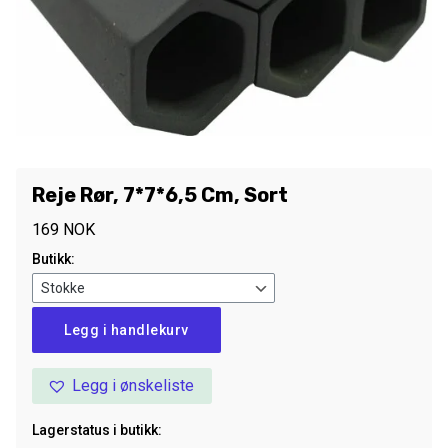
Reje Rør, 7*7*6,5 Cm, Sort
169
NOK
Butikk:
Reje
Legg i handlekurv
Rør,
7*7*6,5
Legg i ønskeliste
Cm,
Sort
Lagerstatus i butikk:
antall