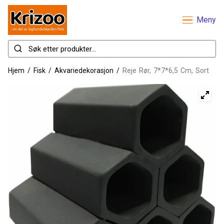
Meny
Hjem
/
Fisk
/
Akvariedekorasjon
/
Reje Rør, 7*7*6,5 Cm, Sort