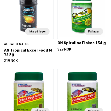
Ikke på lager
På lager
ON Spirulina Flakes 154 g
AQUATIC NATURE
329
NOK
AN Tropical Excel Food M
130 g
219
NOK