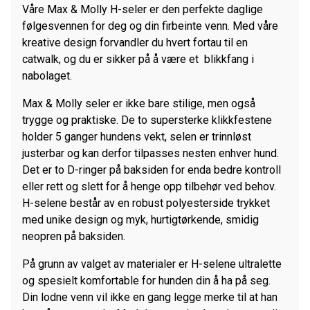
Våre Max & Molly H-seler er den perfekte daglige
følgesvennen for deg og din firbeinte venn. Med våre
kreative design forvandler du hvert fortau til en
catwalk, og du er sikker på å være et blikkfang i
nabolaget.
Max & Molly seler er ikke bare stilige, men også
trygge og praktiske. De to supersterke klikkfestene
holder 5 ganger hundens vekt, selen er trinnløst
justerbar og kan derfor tilpasses nesten enhver hund.
Det er to D-ringer på baksiden for enda bedre kontroll
eller rett og slett for å henge opp tilbehør ved behov.
H-selene består av en robust polyesterside trykket
med unike design og myk, hurtigtørkende, smidig
neopren på baksiden.
På grunn av valget av materialer er H-selene ultralette
og spesielt komfortable for hunden din å ha på seg.
Din lodne venn vil ikke en gang legge merke til at han