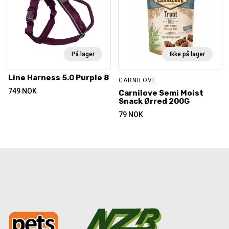
På lager
Ikke på lager
Line Harness 5.0 Purple 8
CARNILOVE
749
NOK
Carnilove Semi Moist
Snack Ørred 200G
79
NOK