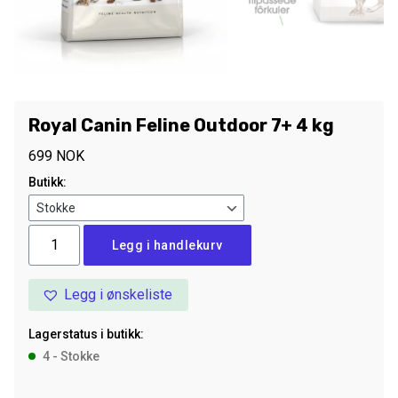
Royal Canin Feline Outdoor 7+ 4 kg
699
NOK
Butikk:
Royal
Legg i handlekurv
Canin
Feline
Legg i ønskeliste
Outdoor
7+
Lagerstatus i butikk:
4
4 - Stokke
kg
antall