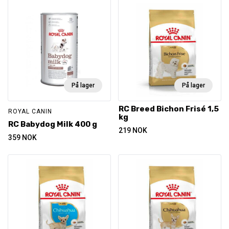
På lager
På lager
RC Breed Bichon Frisé 1,5
ROYAL CANIN
kg
RC Babydog Milk 400 g
219
NOK
359
NOK