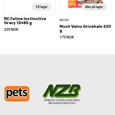
På lager
Ikke på lager
RC Feline Instinctive
MUSH
Gravy 12×85 g
Mush Vainu Grisehale 220
259
NOK
g
179
NOK