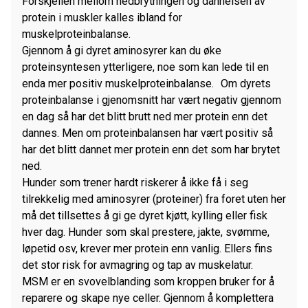
Forskjellen mellom nedbrytningen og dannelsen av
protein i muskler kalles ibland for
muskelproteinbalanse.
Gjennom å gi dyret aminosyrer kan du øke
proteinsyntesen ytterligere, noe som kan lede til en
enda mer positiv muskelproteinbalanse. Om dyrets
proteinbalanse i gjenomsnitt har vært negativ gjennom
en dag så har det blitt brutt ned mer protein enn det
dannes. Men om proteinbalansen har vært positiv så
har det blitt dannet mer protein enn det som har brytet
ned.
Hunder som trener hardt riskerer å ikke få i seg
tilrekkelig med aminosyrer (proteiner) fra foret uten her
må det tillsettes å gi ge dyret kjøtt, kylling eller fisk
hver dag. Hunder som skal prestere, jakte, svømme,
løpetid osv, krever mer protein enn vanlig. Ellers fins
det stor risk for avmagring og tap av muskelatur.
MSM er en svovelblanding som kroppen bruker for å
reparere og skape nye celler. Gjennom å komplettera