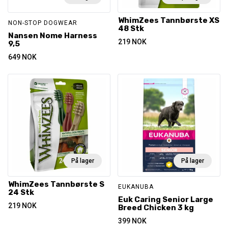
WhimZees Tannbørste XS
NON-STOP DOGWEAR
48 Stk
Nansen Nome Harness
219
NOK
9,5
649
NOK
På lager
På lager
WhimZees Tannbørste S
EUKANUBA
24 Stk
Euk Caring Senior Large
219
NOK
Breed Chicken 3 kg
399
NOK