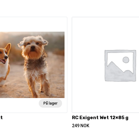
På lager
t
RC Exigent Wet 12×85 g
249
NOK