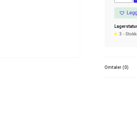
250Ml
Legg
antall
Lagerstatus
3 - Stok
Omtaler (0)