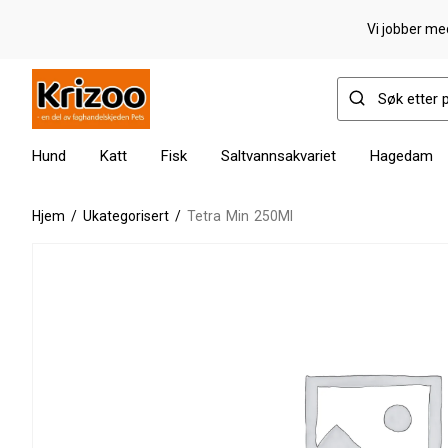
Vi jobber med
Hund
Katt
Fisk
Saltvannsakvariet
Hagedam
Hjem
/
Ukategorisert
/
Tetra Min 250Ml