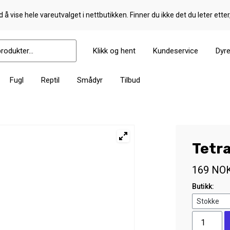
 å vise hele vareutvalget i nettbutikken. Finner du ikke det du leter etter
Klikk og hent
Kundeservice
Dyr
Fugl
Reptil
Smådyr
Tilbud
Tetr
169
NO
Butikk:
Tetra
Min