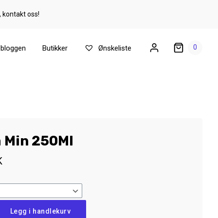
, kontakt oss!
0
ebloggen
Butikker
Ønskeliste
a Min 250Ml
K
Legg i handlekurv