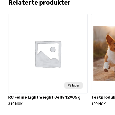
Relaterte produkter
På lager
RC Feline Light Weight Jelly 12×85 g
Testproduk
319
NOK
199
NOK