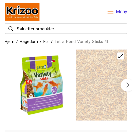
Meny
Hjem
/
Hagedam
/
Fôr
/
Tetra Pond Variety Sticks 4L