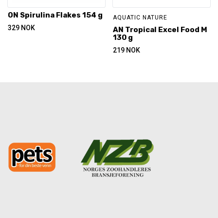
ON Spirulina Flakes 154 g
AQUATIC NATURE
329
NOK
AN Tropical Excel Food M
130 g
219
NOK