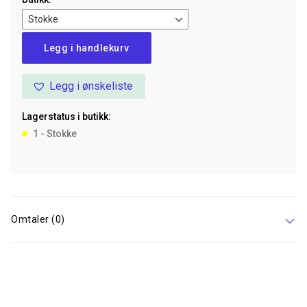
Trine
Legg i handlekurv
Halsbånd
Lær
Legg i ønskeliste
Fettet
30
Lagerstatus i butikk:
cm
1 - Stokke
Sort
antall
Omtaler (0)