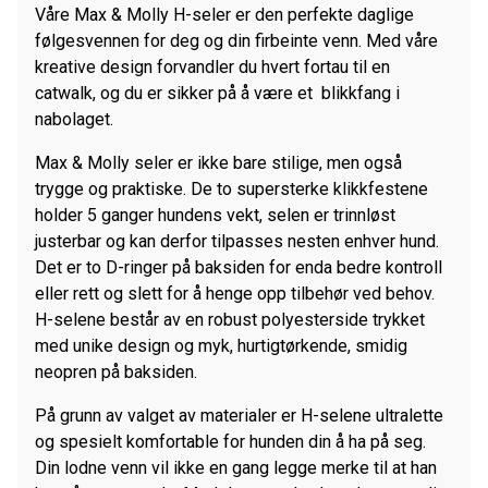
Våre Max & Molly H-seler er den perfekte daglige
følgesvennen for deg og din firbeinte venn. Med våre
kreative design forvandler du hvert fortau til en
catwalk, og du er sikker på å være et blikkfang i
nabolaget.
Max & Molly seler er ikke bare stilige, men også
trygge og praktiske. De to supersterke klikkfestene
holder 5 ganger hundens vekt, selen er trinnløst
justerbar og kan derfor tilpasses nesten enhver hund.
Det er to D-ringer på baksiden for enda bedre kontroll
eller rett og slett for å henge opp tilbehør ved behov.
H-selene består av en robust polyesterside trykket
med unike design og myk, hurtigtørkende, smidig
neopren på baksiden.
På grunn av valget av materialer er H-selene ultralette
og spesielt komfortable for hunden din å ha på seg.
Din lodne venn vil ikke en gang legge merke til at han