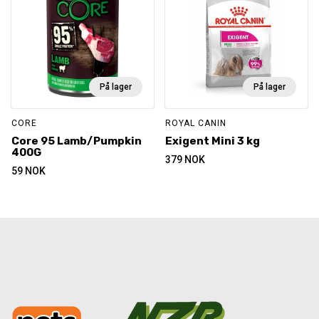
På lager
På lager
CORE
ROYAL CANIN
Core 95 Lamb/Pumpkin
Exigent Mini 3 kg
400G
379
NOK
59
NOK