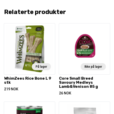
Relaterte produkter
På lager
Ikke på lager
WhimZees Rice Bone L 9
Core Small Breed
stk
Savoury Medleys
Lamb&Venison 85 g
219
NOK
26
NOK