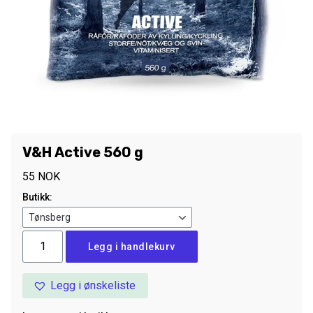
V&H Active 560 g
55
NOK
Butikk:
V&H
Legg i handlekurv
Active
560
Legg i ønskeliste
g
antall