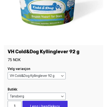
VH Cold&Dog Kyllinglever 92 g
75
NOK
Velg variasjon
Butikk:
VH
Legg i handlekurv