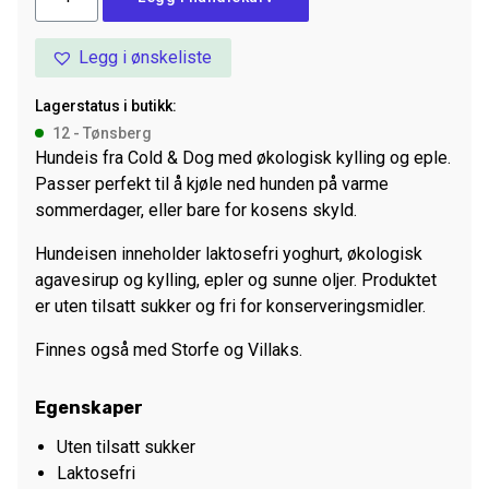
Cold&Dog
Kyllinglever
Legg i ønskeliste
92
g
Lagerstatus i butikk:
antall
12 - Tønsberg
Hundeis fra Cold & Dog med økologisk kylling og eple.
Passer perfekt til å kjøle ned hunden på varme
sommerdager, eller bare for kosens skyld.
Hundeisen inneholder laktosefri yoghurt, økologisk
agavesirup og kylling, epler og sunne oljer. Produktet
er uten tilsatt sukker og fri for konserveringsmidler.
Finnes også med Storfe og Villaks.
Egenskaper
Uten tilsatt sukker
Laktosefri