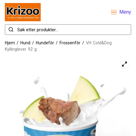
Meny
Hjem
/
Hund
/
Hundefôr
/
Frossenfôr
/
VH Cold&Dog
Kyllinglever 92 g