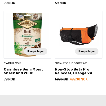
79
NOK
59
NOK
Ikke på lager
Ikke på lager
CARNILOVE
NON-STOP DOGWEAR
Carnilove Semi Moist
Non-Stop Beta Pro
Snack And 200G
Raincoat, Orange 24
79
NOK
699
NOK
489,30
NOK