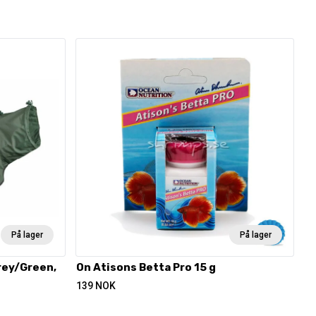
På lager
På lager
rey/Green,
On Atisons Betta Pro 15 g
139
NOK