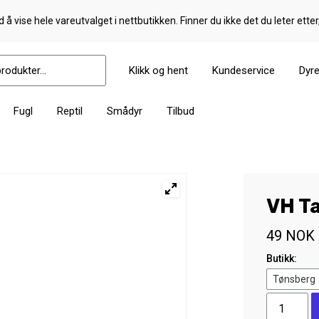
 å vise hele vareutvalget i nettbutikken. Finner du ikke det du leter etter
Klikk og hent
Kundeservice
Dyr
Fugl
Reptil
Smådyr
Tilbud
VH T
49
NOK
Butikk:
VH
Taste