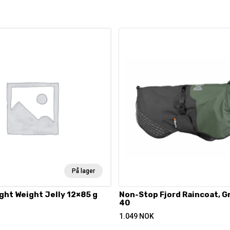
På lager
ight Weight Jelly 12×85 g
Non-Stop Fjord Raincoat, G
40
1.049
NOK