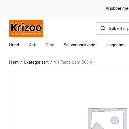
Vi jobber med
Hund
Katt
Fisk
Saltvannsakvariet
Hagedam
Hjem
/
Ukategorisert
/
VH Taste Lam 500 g