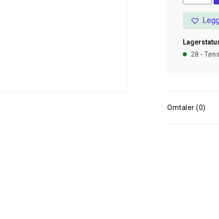
Lam
Legg
500
g
Lagerstatus
antall
28 - Tøn
Omtaler (0)