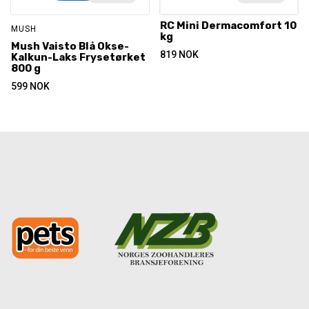
RC Mini Dermacomfort 10
MUSH
kg
Mush Vaisto Blå Okse-
819
NOK
Kalkun-Laks Frysetørket
800 g
599
NOK